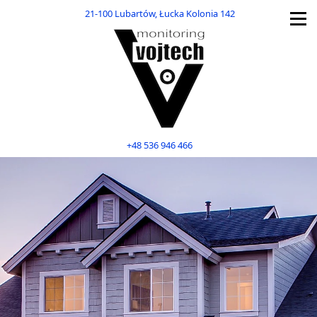
21-100 Lubartów, Łucka Kolonia 142
+48 536 946 466